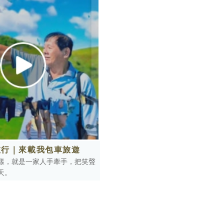
旅行｜來載我包車旅遊
樣，就是一家人手牽手，把笑聲
天。